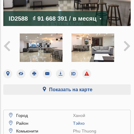
ID2588
₫ 91 668 391
/ в месяц
Показать на карте
Город
Ханой
Район
Тэйхо
Комьюнити
Phu Thuong