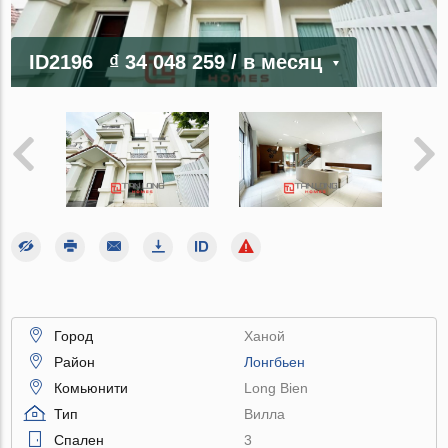
ID2196
₫ 34 048 259
/ в месяц
Город
Ханой
Район
Лонгбьен
Комьюнити
Long Bien
Тип
Вилла
Спален
3