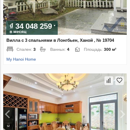
₫ 34 048 259
в месяц
Вилла с 3 спальнями в Лонгбьен, Ханой , № 19704
Спален:
3
Ванных:
4
Площадь:
300 м²
My Hanoi Home