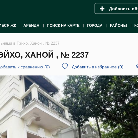
Добавить об
ИЕСЯ ЖК
АРЕНДА
ПОИСК НА КАРТЕ
ГОРОДА
РАЙОНЫ
К
льнями в Тэйхо, Ханой , № 2237
ЙХО, ХАНОЙ , № 2237
обавить к сравнению
(
0
)
Добавить в избранное
(
0
)