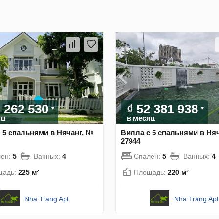
3 262 530
₫ 52 381 938
яц
в месяц
 5 спальнями в Нячанг, №
Вилла с 5 спальнями в Ня
27944
лен:
5
Ванных:
4
Спален:
5
Ванных:
4
щадь:
225 м²
Площадь:
220 м²
Nha Trang Apt
Nha Trang Apt