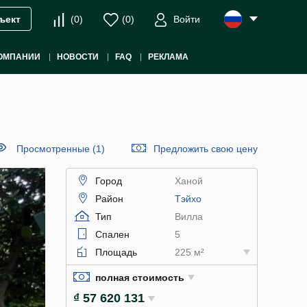
(
0
)
(
0
)
Войти
ъект
ОМПАНИИ
НОВОСТИ
FAQ
РЕКЛАМА
Просмотренные (1)
Предложить свою цену
Город
Ханой
Район
Тэйхо
Тип
Вилла
Спален
5
Площадь
225 м²
полная стоимость
₫ 57 620 131