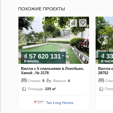
ПОХОЖИЕ ПРОЕКТЫ
₫ 57 620 131
₫ 3
в месяц
в мес
Вилла с 5 спальнями в Лонгбьен,
Вилла с
Ханой , № 2178
28752
Спален:
5
Ванных:
4
Спа
Площадь:
225 м²
Пло
Tan Long Homes