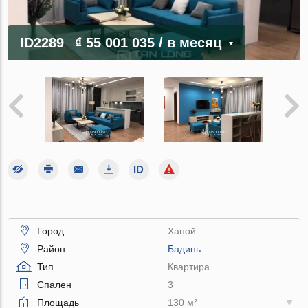
ID2289
₫ 55 001 035
/ в месяц
Город
Ханой
Район
Бадинь
Тип
Квартира
Спален
3
Площадь
130 м²