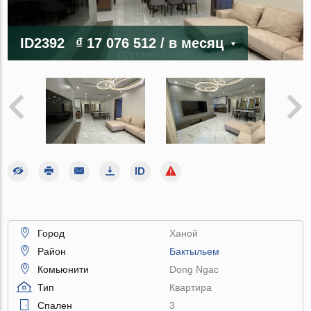
ID2392
₫ 17 076 512
/ в месяц
Город
Ханой
Район
Бактыльем
Комьюнити
Dong Ngac
Тип
Квартира
Спален
3