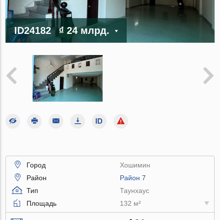
ID24182
₫ 24 млрд.
Город
Хошимин
Район
Район 7
Тип
Таунхаус
Площадь
132 м²