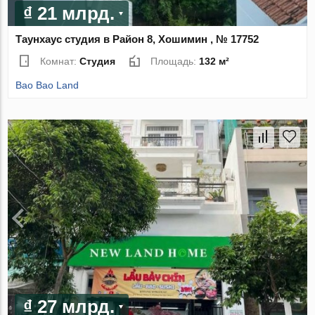
₫ 21 млрд.
Таунхаус студия в Район 8, Хошимин , № 17752
Комнат:
Студия
Площадь:
132 м²
Bao Bao Land
₫ 27 млрд.