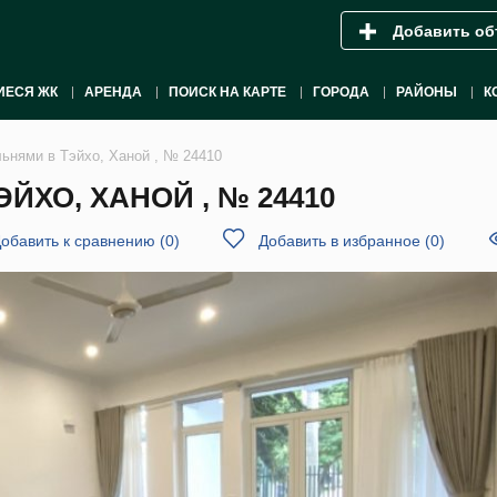
Добавить об
ИЕСЯ ЖК
АРЕНДА
ПОИСК НА КАРТЕ
ГОРОДА
РАЙОНЫ
К
льнями в Тэйхо, Ханой , № 24410
ЙХО, ХАНОЙ , № 24410
обавить к сравнению
(
0
)
Добавить в избранное
(
0
)