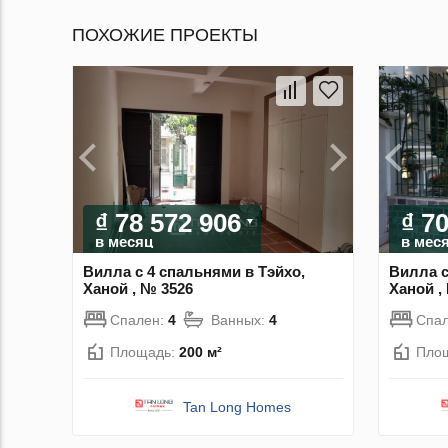
ПОХОЖИЕ ПРОЕКТЫ
₫ 78 572 906
₫ 7
в месяц
в мес
Вилла с 4 спальнями в Тэйхо,
Вилла с
Ханой , № 3526
Ханой ,
Спален:
4
Ванных:
4
Спа
Площадь:
200 м²
Пло
Tan Long Homes