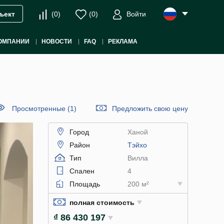
(
0
)
(
0
)
Войти
ъект
ОМПАНИИ
НОВОСТИ
FAQ
РЕКЛАМА
Просмотренные (1)
Предложить свою цену
Город
Ханой
Район
Тэйхо
Тип
Вилла
Спален
4
Площадь
200 м²
полная стоимость
₫ 86 430 197