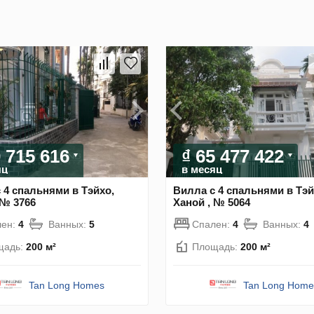
0 715 616
₫ 65 477 422
яц
в месяц
 4 спальнями в Тэйхо,
Вилла с 4 спальнями в Тэй
 № 3766
Ханой , № 5064
лен:
4
Ванных:
5
Спален:
4
Ванных:
4
щадь:
200 м²
Площадь:
200 м²
Tan Long Homes
Tan Long Home