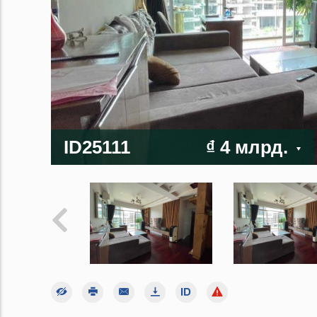
ID25111
₫ 4 млрд.