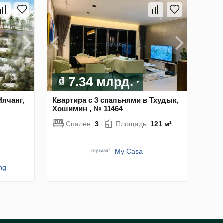
₫ 7.34 млрд.
Нячанг,
Квартира с 3 спальнями в Тхудык,
Хошимин , № 11464
Спален:
3
Площадь:
121 м²
My Casa
ng