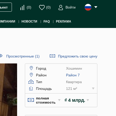
(
0
)
(
0
)
Войти
ъект
ОМПАНИИ
НОВОСТИ
FAQ
РЕКЛАМА
Просмотренные (1)
Предложить свою цену
Город
Хошимин
Район
Район 7
Тип
Квартира
Площадь
121 м²
полная
₫ 4 млрд.
стоимость