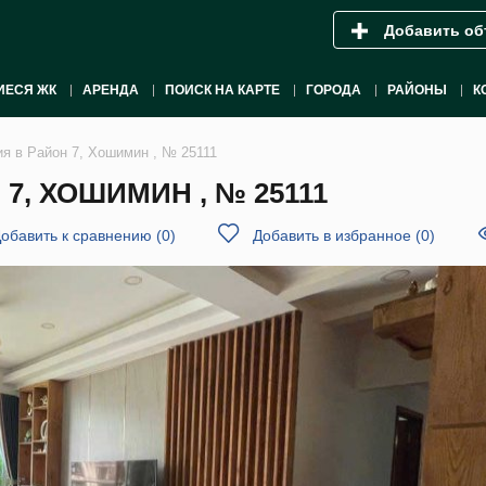
Добавить об
ИЕСЯ ЖК
АРЕНДА
ПОИСК НА КАРТЕ
ГОРОДА
РАЙОНЫ
К
ия в Район 7, Хошимин , № 25111
7, ХОШИМИН , № 25111
обавить к сравнению
(
0
)
Добавить в избранное
(
0
)