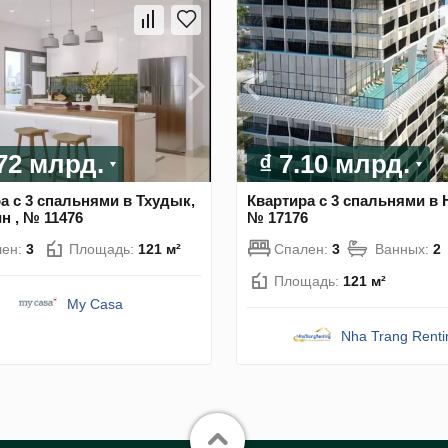
.72 млрд.
₫ 7.10 млрд.
а с 3 спальнями в Тхудык,
Квартира с 3 спальнями в 
 , № 11476
№ 17176
лен:
3
Площадь:
121 м²
Спален:
3
Ванных:
2
Площадь:
121 м²
My Casa
Nha Trang Renti