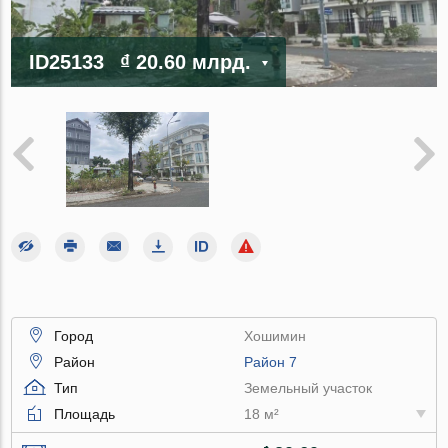
ID25133
₫ 20.60 млрд.
Город
Хошимин
Район
Район 7
Тип
Земельный участок
Площадь
18 м²