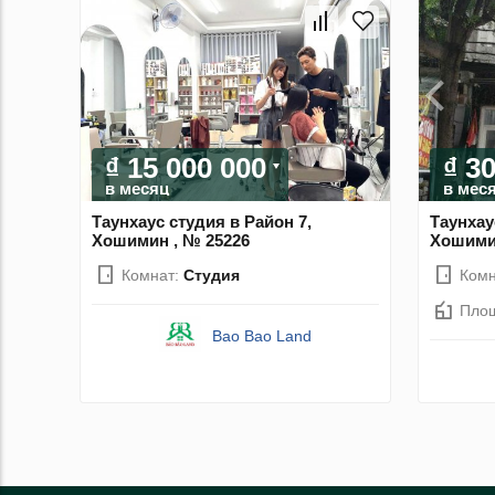
₫ 15 000 000
₫ 3
в месяц
в мес
Таунхаус студия в Район 7,
Таунхау
Хошимин , № 25226
Хошимин
Комнат:
Студия
Комн
Пло
Bao Bao Land