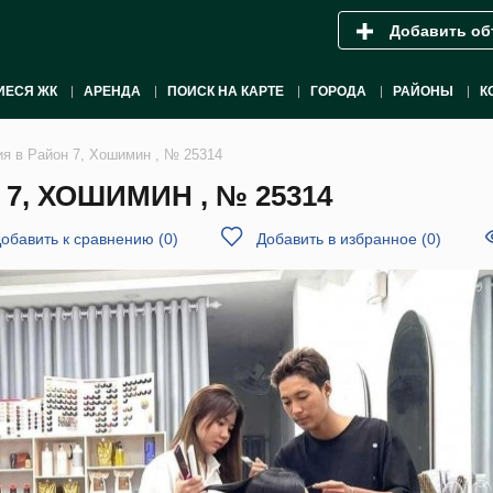
Добавить об
ИЕСЯ ЖК
АРЕНДА
ПОИСК НА КАРТЕ
ГОРОДА
РАЙОНЫ
К
ия в Район 7, Хошимин , № 25314
7, ХОШИМИН , № 25314
обавить к сравнению
(
0
)
Добавить в избранное
(
0
)