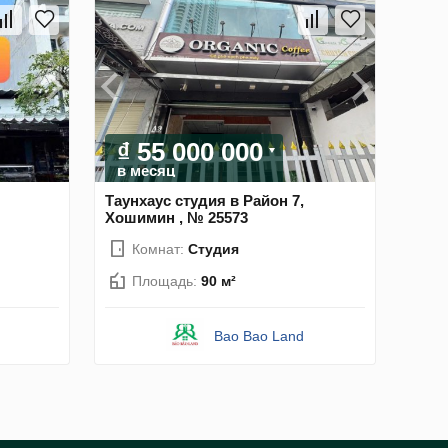
₫ 55 000 000
в месяц
Таунхаус студия в Район 7,
Хошимин , № 25573
Комнат:
Студия
Площадь:
90 м²
Bao Bao Land