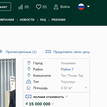
(
0
)
(
0
)
Войти
ъект
ОМПАНИИ
НОВОСТИ
FAQ
РЕКЛАМА
Просмотренные (1)
Предложить свою цену
Город
Хошимин
Район
Район 7
Комьюнити
Tan Thuan Tay
Тип
Таунхаус
Площадь
3.52 м²
полная стоимость
₫ 15 000 000