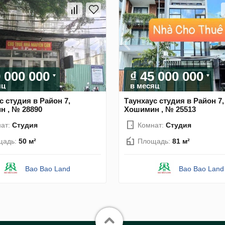
0 000 000
₫ 45 000 000
яц
в месяц
с студия в Район 7,
Таунхаус студия в Район 7,
 , № 28890
Хошимин , № 25513
ат:
Студия
Комнат:
Студия
щадь:
50 м²
Площадь:
81 м²
Bao Bao Land
Bao Bao Land