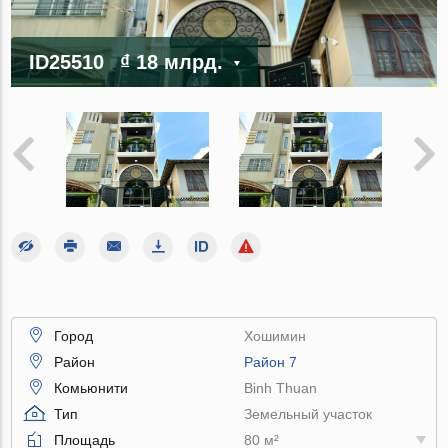
ID25510
₫ 18 млрд.
Город
Хошимин
Район
Район 7
Комьюнити
Binh Thuan
Тип
Земельный участок
Площадь
80 м²