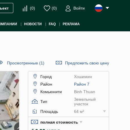
(
0
)
(
0
)
Войти
ъект
ОМПАНИИ
НОВОСТИ
FAQ
РЕКЛАМА
Просмотренные (1)
Предложить свою цену
Город
Хошимин
Район
Район 7
Комьюнити
Binh Thuan
Земельный
Тип
участок
Площадь
64 м²
полная стоимость