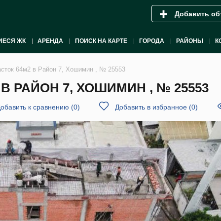
Добавить об
ИЕСЯ ЖК
АРЕНДА
ПОИСК НА КАРТЕ
ГОРОДА
РАЙОНЫ
К
сток 64м2 в Район 7, Хошимин , № 25553
 РАЙОН 7, ХОШИМИН , № 25553
обавить к сравнению
(
0
)
Добавить в избранное
(
0
)