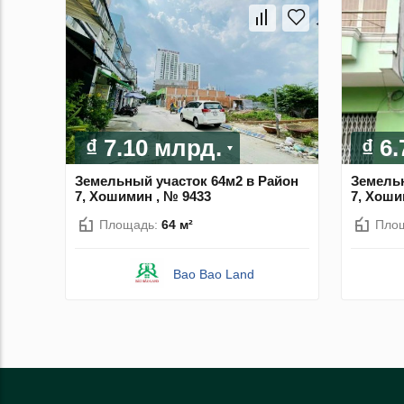
₫ 7.10 млрд.
₫ 6
Земельный участок 64м2 в Район
Земельн
7, Хошимин , № 9433
7, Хоши
Площадь:
64 м²
Пло
Bao Bao Land