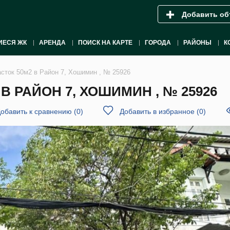
Добавить об
ИЕСЯ ЖК
АРЕНДА
ПОИСК НА КАРТЕ
ГОРОДА
РАЙОНЫ
К
сток 50м2 в Район 7, Хошимин , № 25926
 РАЙОН 7, ХОШИМИН , № 25926
обавить к сравнению
(
0
)
Добавить в избранное
(
0
)