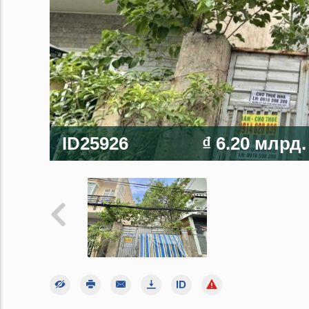
ID25926
₫ 6.20 млрд