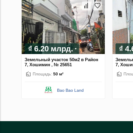
₫ 6.20 млрд.
₫ 4
Земельный участок 50м2 в Район
Земельн
7, Хошимин , № 25651
7, Хоши
Площадь:
50 м²
Пло
Bao Bao Land