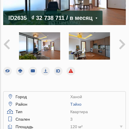
ID2635
₫ 32 738 711
/ в месяц
Город
Ханой
Район
Тэйхо
Тип
Квартира
Спален
3
Площадь
120 м²