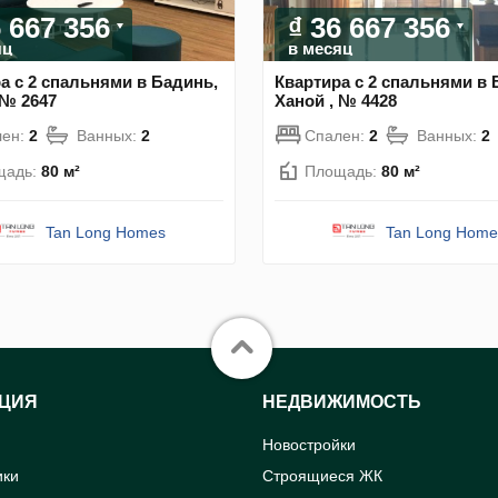
6 667 356
₫ 36 667 356
яц
в месяц
а с 2 спальнями в Бадинь,
Квартира с 2 спальнями в 
 № 2647
Ханой , № 4428
лен:
2
Ванных:
2
Спален:
2
Ванных:
2
щадь:
80 м²
Площадь:
80 м²
Tan Long Homes
Tan Long Home
ЦИЯ
НЕДВИЖИМОСТЬ
Новостройки
ики
Строящиеся ЖК