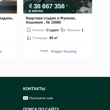
₫ 36 667 356
в месяц
Бадинь,
Квартира студия в Фунюан,
Хошимин , № 15085
Комнат:
Студия
Ванных:
1
Площадь:
80 м²
s
Dragon Housing
КОНТАКТЫ
Напишите нам
ПОИСК ПО САЙТУ