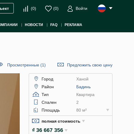
(
0
)
(
0
)
Войти
ъект
ОМПАНИИ
НОВОСТИ
FAQ
РЕКЛАМА
Просмотренные (1)
Предложить свою цену
Город
Ханой
Район
Бадинь
Тип
Квартира
Спален
2
Площадь
80 м²
полная стоимость
₫ 36 667 356