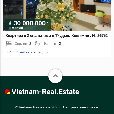
₫ 30 000 000
в месяц
Квартира с 2 спальнями в Тхудык, Хошимин , № 26752
Спален:
2
Ванных:
2
084 DV real estate Co., Ltd
© Vietnam Realestate 2026. Все права защищены.