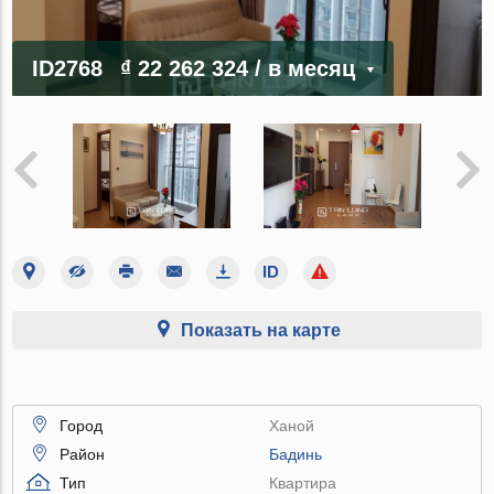
ID2768
₫ 22 262 324
/ в месяц
Показать на карте
Город
Ханой
Район
Бадинь
Тип
Квартира