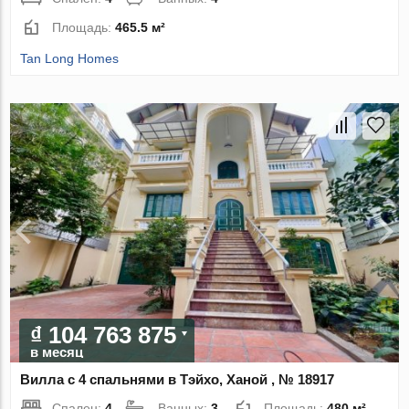
Площадь:
465.5 м²
Tan Long Homes
₫ 104 763 875
в месяц
Вилла с 4 спальнями в Тэйхо, Ханой , № 18917
Спален:
4
Ванных:
3
Площадь:
480 м²