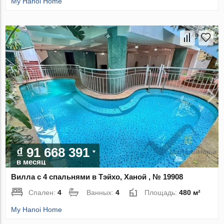
My Hanoi Home
₫ 91 668 391
в месяц
Вилла с 4 спальнями в Тэйхо, Ханой , № 19908
Спален:
4
Ванных:
4
Площадь:
480 м²
My Hanoi Home