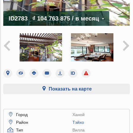
ID2783
₫ 104 763 875
/ в месяц
Показать на карте
Город
Ханой
Район
Тэйхо
Тип
Вилла