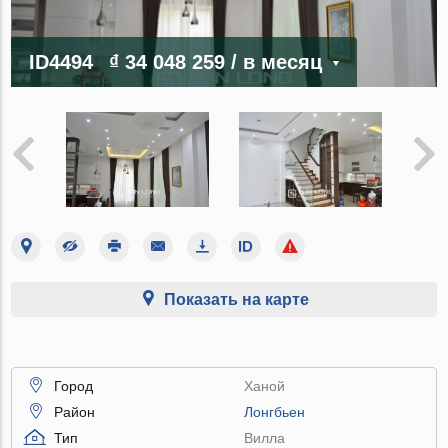
ID4494
₫ 34 048 259
/ в месяц
Показать на карте
Город
Ханой
Район
Лонгбьен
Тип
Вилла