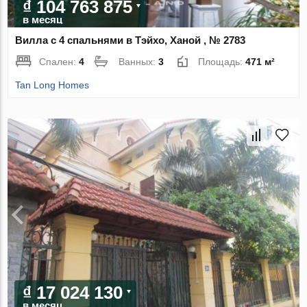
₫ 104 763 875
в месяц
Вилла с 4 спальнями в Тэйхо, Ханой , № 2783
Спален:
4
Ванных:
3
Площадь:
471 м²
Tan Long Homes
₫ 17 024 130
в месяц