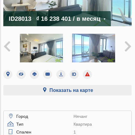
ID28013
₫ 16 238 401
/ в месяц
Показать на карте
Город
Нячанг
Тип
Квартира
Спален
1