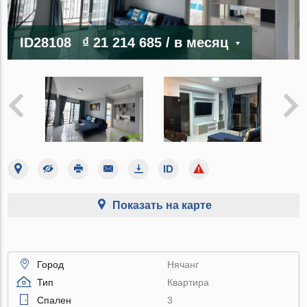
ID28108
₫ 21 214 685
/ в месяц
Показать на карте
Город
Нячанг
Тип
Квартира
Спален
3