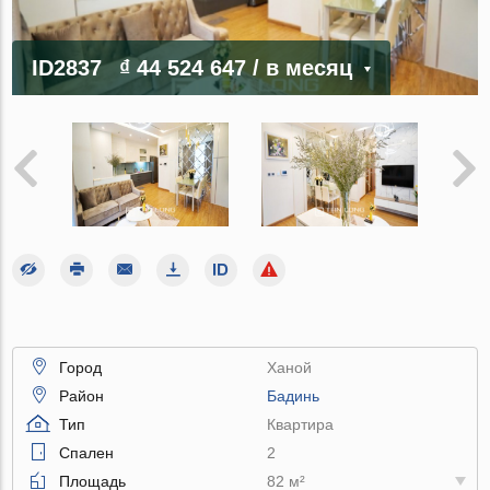
ID2837
₫ 44 524 647
/ в месяц
Город
Ханой
Район
Бадинь
Тип
Квартира
Спален
2
Площадь
82 м²