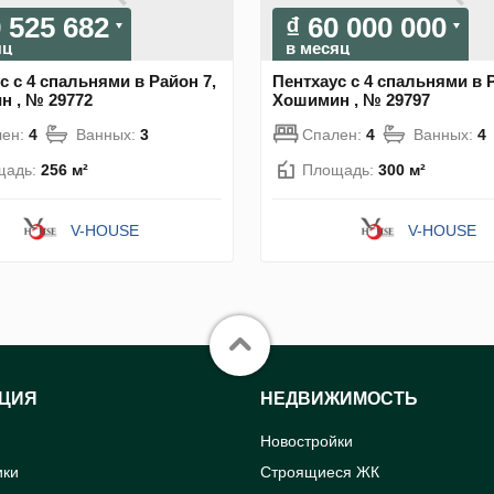
9 525 682
₫ 60 000 000
яц
в месяц
с с 4 спальнями в Район 7,
Пентхаус с 4 спальнями в Р
 , № 29772
Хошимин , № 29797
лен:
4
Ванных:
3
Спален:
4
Ванных:
4
щадь:
256 м²
Площадь:
300 м²
V-HOUSE
V-HOUSE
ЦИЯ
НЕДВИЖИМОСТЬ
Новостройки
ики
Строящиеся ЖК