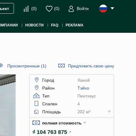
(
0
)
(
0
)
Войти
ъект
ОМПАНИИ
НОВОСТИ
FAQ
РЕКЛАМА
Просмотренные (1)
Предложить свою цену
Город
Ханой
Район
Тэйхо
Тип
Пентхаус
Спален
4
Площадь
202 м²
полная стоимость
₫ 104 763 875