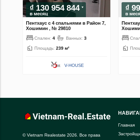
₫ 130 954 844
₫ 9
в месяц
в мес
Пентхаус с 4 спальнями в Район 7,
Пентхау
Хошимин , № 29810
Хошимин
Спален:
4
Ванных:
3
Спа
Площадь:
239 м²
Пло
V-HOUSE
НАВИГА
Главная
Застройщ
© Vietnam Realestate 2026. Все права