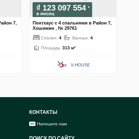
₫ 123 097 554
в месяц
айон 7,
Пентхаус с 4 спальнями в Район 7,
Хошимин , № 29761
Спален:
4
Ванных:
4
Площадь:
313 м²
V-HOUSE
КОНТАКТЫ
Напишите нам
ПОИСК ПО САЙТУ