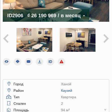
ID2906
₫ 26 190 969
/ в месяц
Город
Ханой
Район
Каузяй
Тип
Квартира
Спален
2
Площадь
94 м²