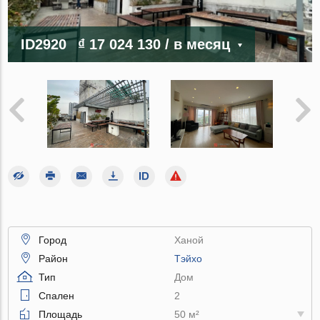
ID2920
₫ 17 024 130
/ в месяц
Город
Ханой
Район
Тэйхо
Тип
Дом
Спален
2
Площадь
50 м²