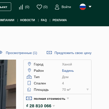
(
0
)
(
0
)
Войти
ъект
ОМПАНИИ
НОВОСТИ
FAQ
РЕКЛАМА
Просмотренные (1)
Предложить свою цену
Город
Ханой
Район
Бадинь
Тип
Дом
Спален
4
Площадь
70 м²
полная стоимость
₫ 28 810 066