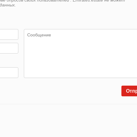
е опросов своих пользователей . Emirates.estate не может
данных.
Отп