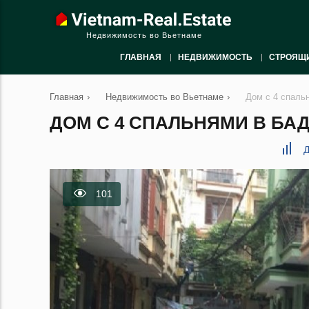
Недвижимость во Вьетнаме
ГЛАВНАЯ
НЕДВИЖИМОСТЬ
СТРОЯЩ
Главная
›
Недвижимость во Вьетнаме
›
Дом с 4 спаль
ДОМ С 4 СПАЛЬНЯМИ В БАДИ
Д
101