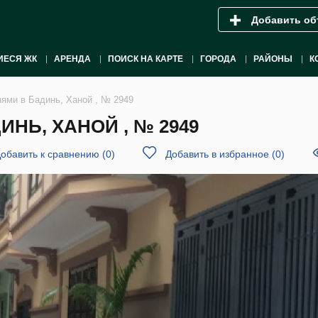
Добавить об
ИЕСЯ ЖК
АРЕНДА
ПОИСК НА КАРТЕ
ГОРОДА
РАЙОНЫ
К
нями в Бадинь, Ханой , № 2949
НЬ, ХАНОЙ , № 2949
обавить к сравнению
(
0
)
Добавить в избранное
(
0
)