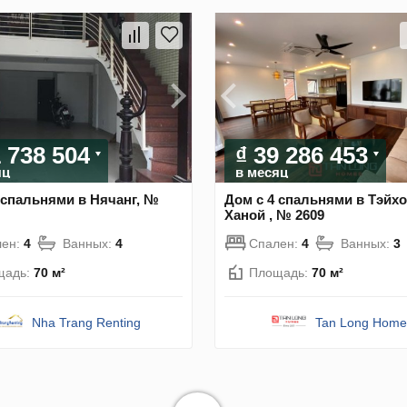
1 738 504
₫ 39 286 453
яц
в месяц
 спальнями в Нячанг, №
Дом с 4 спальнями в Тэйхо
Ханой , № 2609
лен:
4
Ванных:
4
Спален:
4
Ванных:
3
щадь:
70 м²
Площадь:
70 м²
Nha Trang Renting
Tan Long Home