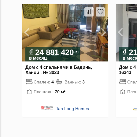
₫ 24 881 420
₫ 2
в месяц
в мес
Дом с 4 спальнями в Бадинь,
Дом с 4
Ханой , № 3023
16343
Спален:
4
Ванных:
3
Спа
Площадь:
70 м²
Пло
Tan Long Homes