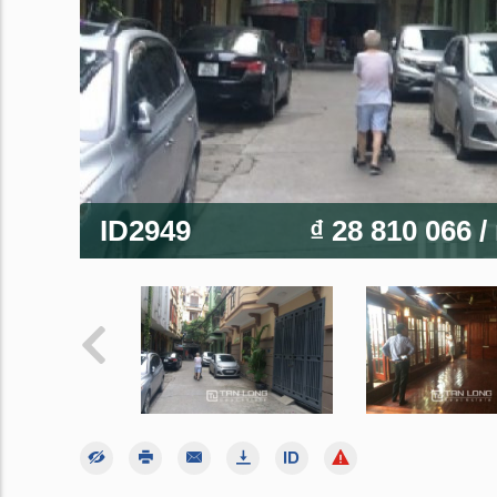
ID2949
₫ 28 810 066
/