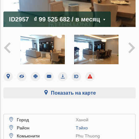
ID2957
₫ 99 525 682
/ в месяц
Показать на карте
Город
Ханой
Район
Тэйхо
Комьюнити
Phu Thuong