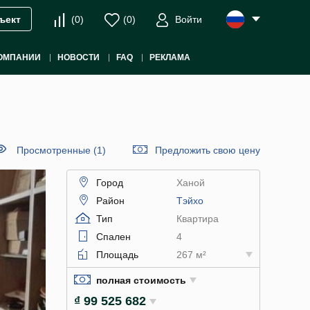
(
0
)
(
0
)
Войти
ъект
ОМПАНИИ
НОВОСТИ
FAQ
РЕКЛАМА
Просмотренные (1)
Предложить свою цену
Город
Ханой
Район
Тэйхо
Тип
Квартира
Спален
4
Площадь
267 м²
полная стоимость
₫ 99 525 682