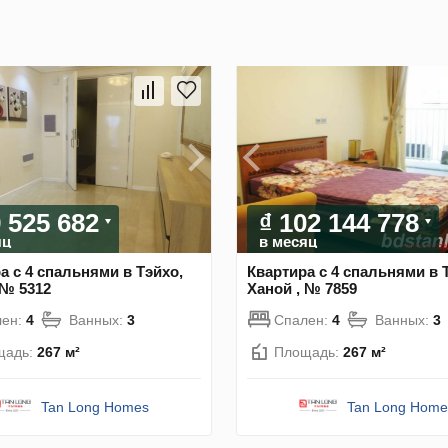
9 525 682
₫ 102 144 778
яц
в месяц
а с 4 спальнями в Тэйхо,
Квартира с 4 спальнями в 
 № 5312
Ханой , № 7859
лен:
4
Ванных:
3
Спален:
4
Ванных:
3
щадь:
267 м²
Площадь:
267 м²
Tan Long Homes
Tan Long Home