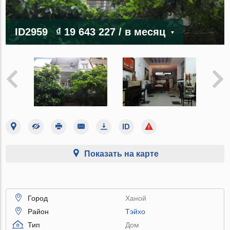
ID2959
₫ 19 643 227
/ в месяц
Показать на карте
Город
Ханой
Район
Тэйхо
Тип
Дом