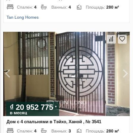
Спален:
4
Ванных:
4
Площадь:
280 м²
Tan Long Homes
₫ 20 952 775
в месяц
Дом с 4 спальнями в Тэйхо, Ханой , № 3541
Спален:
4
Ванных:
3
Площадь:
280 м²