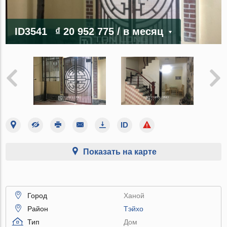
ID3541
₫ 20 952 775
/ в месяц
Показать на карте
Город
Ханой
Район
Тэйхо
Тип
Дом