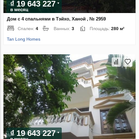
₫ 19 643 227
в месяц
Дом с 4 спальнями в Тэйхо, Ханой , № 2959
Спален:
4
Ванных:
3
Площадь:
280 м²
Tan Long Homes
₫ 19 643 227
в месяц