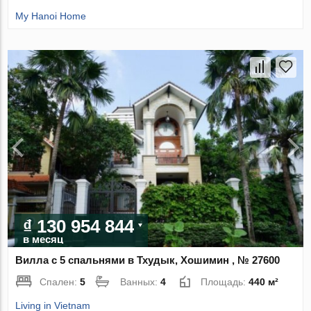
My Hanoi Home
₫ 130 954 844
в месяц
Вилла с 5 спальнями в Тхудык, Хошимин , № 27600
Спален:
5
Ванных:
4
Площадь:
440 м²
Living in Vietnam