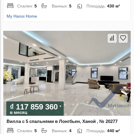
Спален:
5
Ванных:
5
Площадь:
430 м²
My Hanoi Home
₫ 117 859 360
в месяц
Вилла с 5 спальнями в Лонгбьен, Ханой , № 20277
Спален:
5
Ванных:
4
Площадь:
440 м²