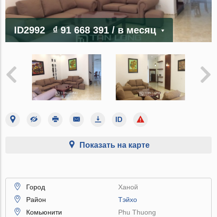
ID2992
₫ 91 668 391
/ в месяц
Показать на карте
Город
Ханой
Район
Тэйхо
Комьюнити
Phu Thuong