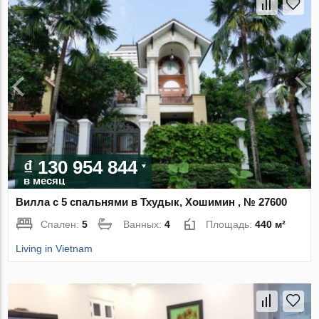
₫ 130 954 844
в месяц
Вилла с 5 спальнями в Тхудык, Хошимин , № 27600
Спален:
5
Ванных:
4
Площадь:
440 м²
Living in Vietnam