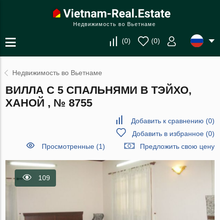
Недвижимость во Вьетнаме
(
0
)
(
0
)
Недвижимость во Вьетнаме
ВИЛЛА С 5 СПАЛЬНЯМИ В ТЭЙХО,
ХАНОЙ , № 8755
Добавить к сравнению
(
0
)
Добавить в избранное
(
0
)
Просмотренные (1)
Предложить свою цену
109