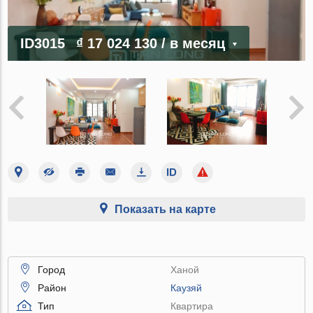
ID3015
₫ 17 024 130
/ в месяц
Показать на карте
Город
Ханой
Район
Каузяй
Тип
Квартира