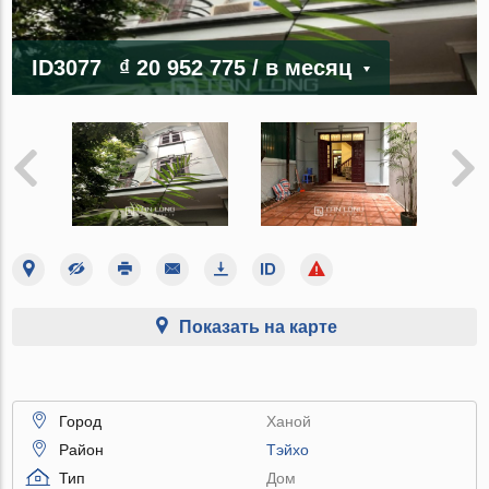
ID3077
₫ 20 952 775
/ в месяц
Показать на карте
Город
Ханой
Район
Тэйхо
Тип
Дом