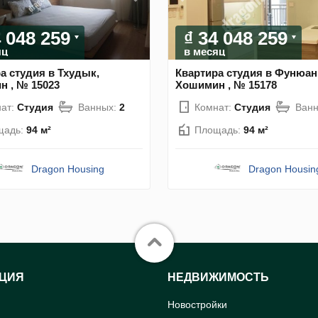
4 048 259
₫ 34 048 259
яц
в месяц
а студия в Тхудык,
Квартира студия в Фунюан
 , № 15023
Хошимин , № 15178
ат:
Студия
Ванных:
2
Комнат:
Студия
Ван
щадь:
94 м²
Площадь:
94 м²
Dragon Housing
Dragon Housin
ЦИЯ
НЕДВИЖИМОСТЬ
Новостройки