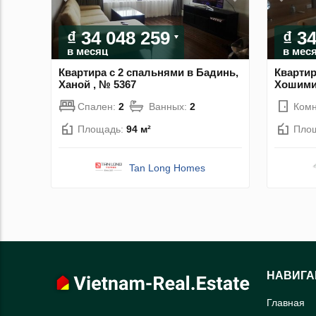
₫ 34 048 259
₫ 3
в месяц
в мес
Квартира с 2 спальнями в Бадинь,
Квартир
Ханой , № 5367
Хошимин
Спален:
2
Ванных:
2
Комн
Площадь:
94 м²
Пло
Tan Long Homes
НАВИГА
Главная