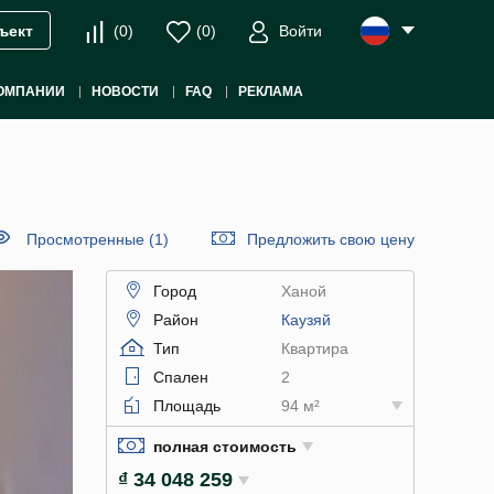
(
0
)
(
0
)
Войти
ъект
ОМПАНИИ
НОВОСТИ
FAQ
РЕКЛАМА
Просмотренные (1)
Предложить свою цену
Город
Ханой
Район
Каузяй
Тип
Квартира
Спален
2
Площадь
94 м²
полная стоимость
₫ 34 048 259