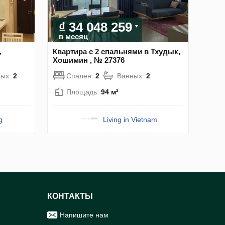
₫ 34 048 259
в месяц
,
Квартира с 2 спальнями в Тхудык,
Хошимин , № 27376
ных:
2
Спален:
2
Ванных:
2
Площадь:
94 м²
g
Living in Vietnam
КОНТАКТЫ
Напишите нам