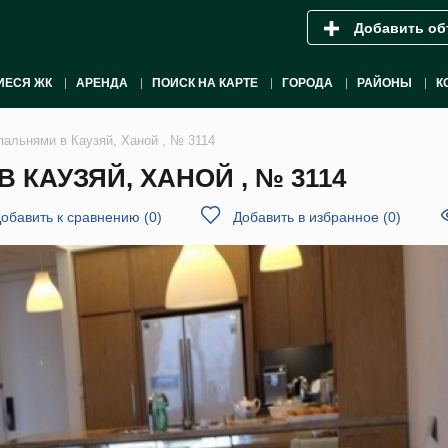
Добавить об
ИЕСЯ ЖК
АРЕНДА
ПОИСК НА КАРТЕ
ГОРОДА
РАЙОНЫ
К
пальнями в Каузяй, Ханой , № 3114
 КАУЗЯЙ, ХАНОЙ , № 3114
обавить к сравнению
(
0
)
Добавить в избранное
(
0
)