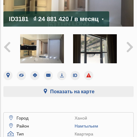
ID3181
₫ 24 881 420
/ в месяц
Показать на карте
Город
Ханой
Район
Намтыльем
Тип
Квартира