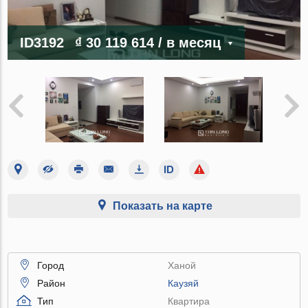
ID3192
₫ 30 119 614
/ в месяц
Показать на карте
Город
Ханой
Район
Каузяй
Тип
Квартира