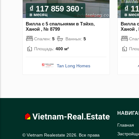
₫ 117 859 360
₫ 1
в месяц
в мес
Вилла с 5 спальнями в Тэйхо,
Вилла с
Ханой , № 8799
Ханой ,
Спален:
5
Ванных:
5
Спа
Площадь:
400 м²
Пло
Tan Long Homes
НАВИГА
Главная
Застройщ
© Vietnam Realestate 2026. Все права