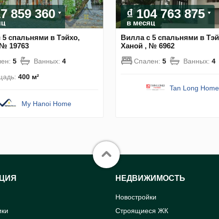
17 859 360
₫ 104 763 875
яц
в месяц
 5 спальнями в Тэйхо,
Вилла с 5 спальнями в Тэй
 № 19763
Ханой , № 6962
лен:
5
Ванных:
4
Спален:
5
Ванных:
4
щадь:
400 м²
Tan Long Home
My Hanoi Home
ЦИЯ
НЕДВИЖИМОСТЬ
Новостройки
ики
Строящиеся ЖК