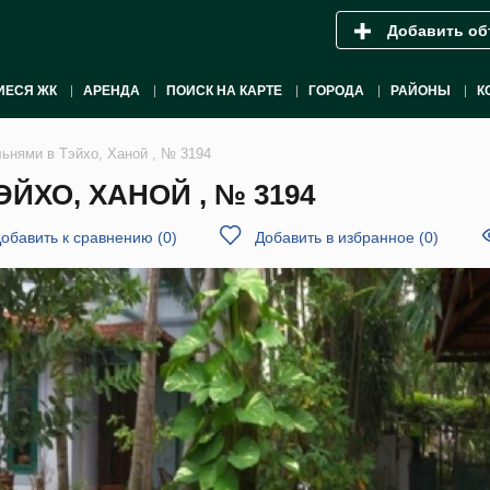
Добавить об
ИЕСЯ ЖК
АРЕНДА
ПОИСК НА КАРТЕ
ГОРОДА
РАЙОНЫ
К
льнями в Тэйхо, Ханой , № 3194
ЙХО, ХАНОЙ , № 3194
обавить к сравнению
(
0
)
Добавить в избранное
(
0
)