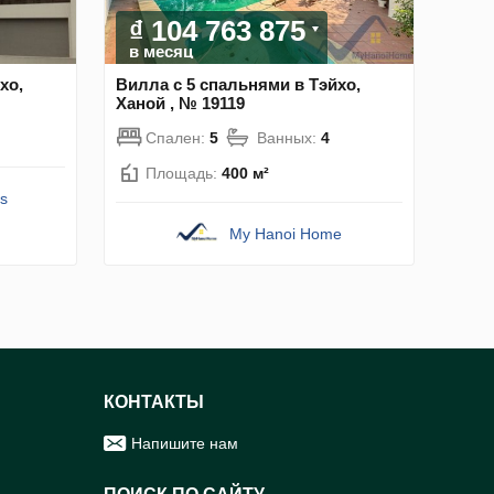
₫ 104 763 875
в месяц
хо,
Вилла с 5 спальнями в Тэйхо,
Ханой , № 19119
Спален:
5
Ванных:
4
Площадь:
400 м²
s
My Hanoi Home
КОНТАКТЫ
Напишите нам