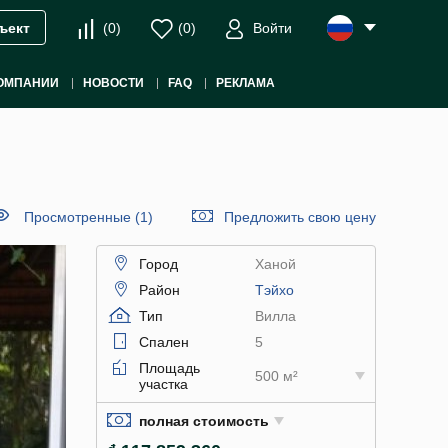
(
0
)
(
0
)
Войти
ъект
ОМПАНИИ
НОВОСТИ
FAQ
РЕКЛАМА
Просмотренные (1)
Предложить свою цену
Город
Ханой
Район
Тэйхо
Тип
Вилла
Спален
5
Площадь
500 м²
участка
полная стоимость