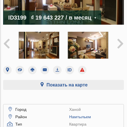
ID3199
₫ 19 643 227
/ в месяц
Показать на карте
Город
Ханой
Район
Намтыльем
Тип
Квартира