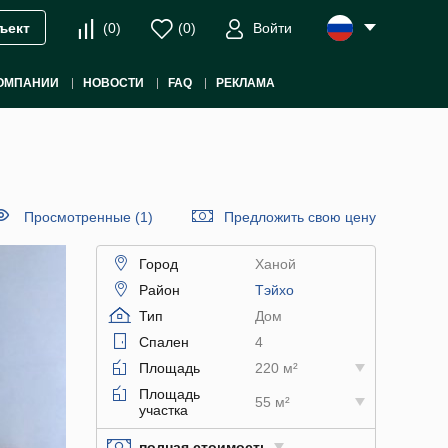
(
0
)
(
0
)
Войти
ъект
ОМПАНИИ
НОВОСТИ
FAQ
РЕКЛАМА
Просмотренные (1)
Предложить свою цену
Город
Ханой
Район
Тэйхо
Тип
Дом
Спален
4
Площадь
220 м²
Площадь
55 м²
участка
полная стоимость