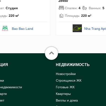
4
28450
ат:
Студия
Спален:
4
Ванных:
5
щадь:
220 м²
Площадь:
220 м²
Bao Bao Land
Nha Trang Apt
ЦИЯ
НЕДВИЖИМОСТЬ
Новостройки
ики
Строящиеся ЖК
 недвижимости
Готовые ЖК
карте
Квартиры
вет
Виллы и дома