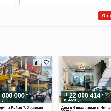
Отп
5 000 000
₫ 22 000 414
яц
в месяц
дия в Район 7, Хошимин ,
Дом с 4 спальнями в Няча