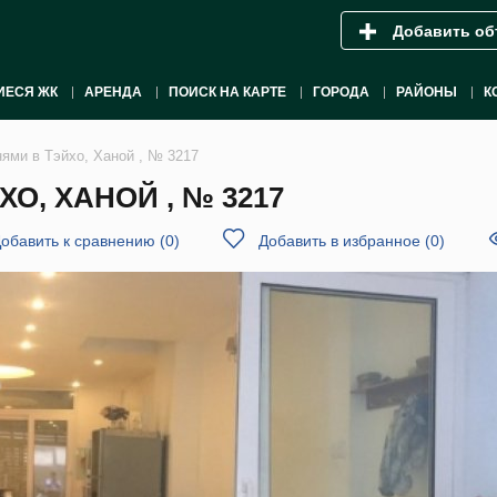
Добавить об
ИЕСЯ ЖК
АРЕНДА
ПОИСК НА КАРТЕ
ГОРОДА
РАЙОНЫ
К
нями в Тэйхо, Ханой , № 3217
О, ХАНОЙ , № 3217
обавить к сравнению
(
0
)
Добавить в избранное
(
0
)