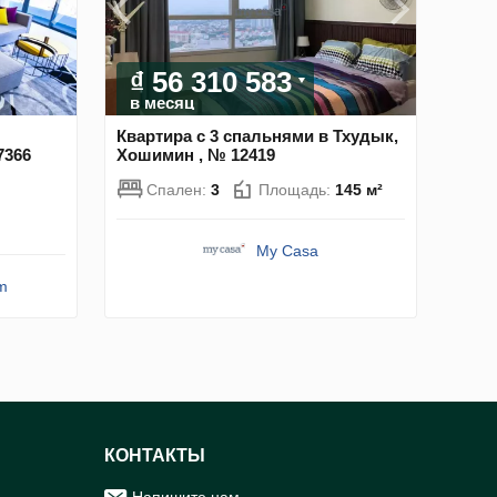
₫ 56 310 583
в месяц
Квартира с 3 спальнями в Тхудык,
7366
Хошимин , № 12419
Спален:
3
Площадь:
145 м²
My Casa
am
КОНТАКТЫ
Напишите нам