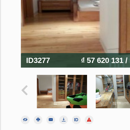
ID3277
₫ 57 620 131
/