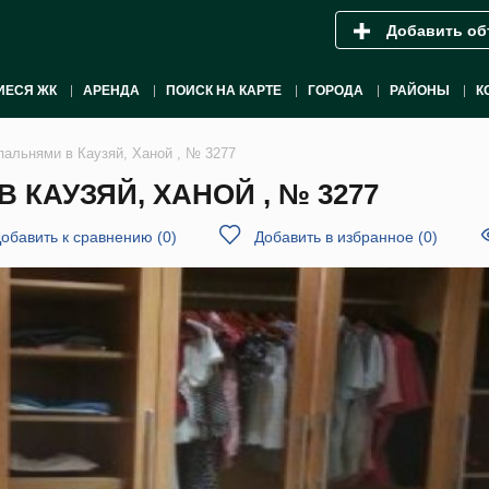
Добавить об
ИЕСЯ ЖК
АРЕНДА
ПОИСК НА КАРТЕ
ГОРОДА
РАЙОНЫ
К
пальнями в Каузяй, Ханой , № 3277
 КАУЗЯЙ, ХАНОЙ , № 3277
обавить к сравнению
(
0
)
Добавить в избранное
(
0
)