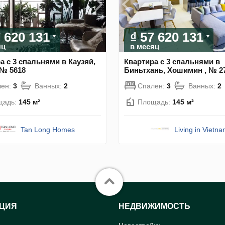
7 620 131
₫ 57 620 131
яц
в месяц
а с 3 спальнями в Каузяй,
Квартира с 3 спальнями в
 № 5618
Биньтхань, Хошимин , № 2
лен:
3
Ванных:
2
Спален:
3
Ванных:
2
щадь:
145 м²
Площадь:
145 м²
Tan Long Homes
Living in Vietn
ЦИЯ
НЕДВИЖИМОСТЬ