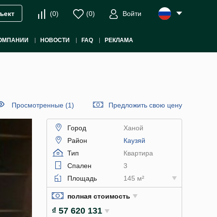
(
0
)
(
0
)
Войти
ъект
ОМПАНИИ
НОВОСТИ
FAQ
РЕКЛАМА
Просмотренные (1)
Предложить свою цену
Город
Ханой
Район
Каузяй
Тип
Квартира
Спален
3
Площадь
145 м²
полная стоимость
₫ 57 620 131