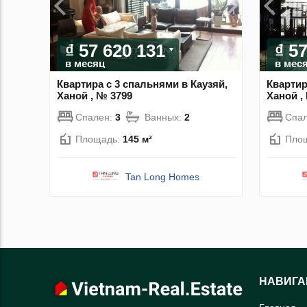
₫ 57 620 131
₫ 5
в месяц
в мес
Квартира с 3 спальнями в Каузяй,
Квартир
Ханой , № 3799
Ханой ,
Спален:
3
Ванных:
2
Спа
Площадь:
145 м²
Пло
Tan Long Homes
НАВИГА