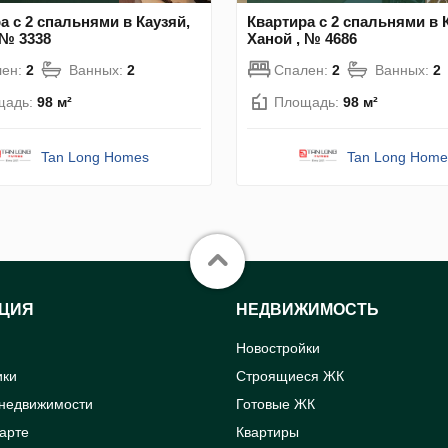
а с 2 спальнями в Каузяй,
Квартира с 2 спальнями в 
 № 3338
Ханой , № 4686
лен:
2
Ванных:
2
Спален:
2
Ванных:
2
щадь:
98 м²
Площадь:
98 м²
Tan Long Homes
Tan Long Home
ЦИЯ
НЕДВИЖИМОСТЬ
Новостройки
ики
Строящиеся ЖК
 недвижимости
Готовые ЖК
карте
Квартиры