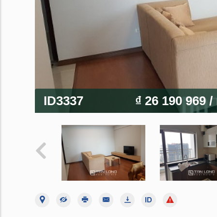
ID3337
₫ 26 190 969
/