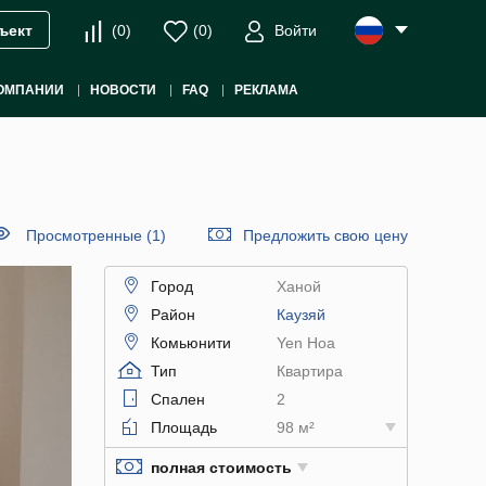
(
0
)
(
0
)
Войти
ъект
ОМПАНИИ
НОВОСТИ
FAQ
РЕКЛАМА
Просмотренные (1)
Предложить свою цену
Город
Ханой
Район
Каузяй
Комьюнити
Yen Hoa
Тип
Квартира
Спален
2
Площадь
98 м²
полная стоимость