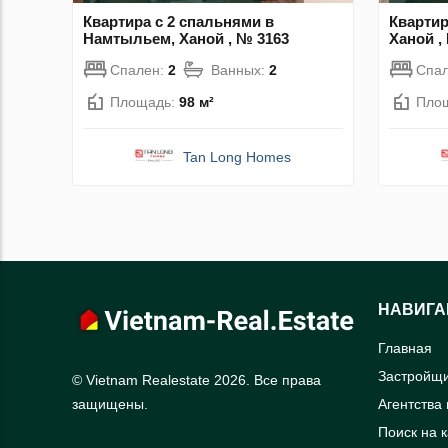
Квартира с 2 спальнями в
Квартир
Намтыльем, Ханой , № 3163
Ханой ,
Спален:
2
Ванных:
2
Спа
Площадь:
98 м²
Пло
Tan Long Homes
НАВИГА
Главная
Застройщ
© Vietnam Realestate 2026. Все права
Агентства
защищены.
Поиск на 