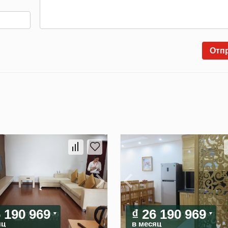
Отп
6 190 969
₫ 26 190 969
яц
в месяц