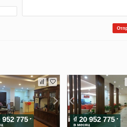
Отп
0 952 775
₫ 20 952 775
яц
в месяц