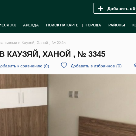
Добавить об
ИЕСЯ ЖК
АРЕНДА
ПОИСК НА КАРТЕ
ГОРОДА
РАЙОНЫ
К
пальнями в Каузяй, Ханой , № 3345
 КАУЗЯЙ, ХАНОЙ , № 3345
обавить к сравнению
(
0
)
Добавить в избранное
(
0
)