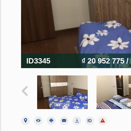
ID3345
₫ 20 952 775
/