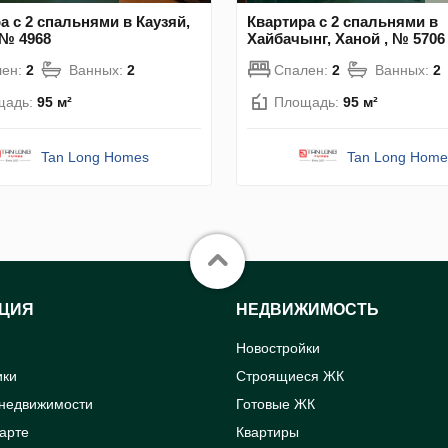
а с 2 спальнями в Каузяй,
Квартира с 2 спальнями в
 № 4968
Хайбачынг, Ханой , № 5706
лен:
2
Ванных:
2
Спален:
2
Ванных:
2
щадь:
95 м²
Площадь:
95 м²
Tan Long Homes
Tan Long Home
ЦИЯ
НЕДВИЖИМОСТЬ
Новостройки
ики
Строящиеся ЖК
 недвижимости
Готовые ЖК
карте
Квартиры