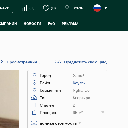
(
0
)
(
0
)
Войти
ъект
ОМПАНИИ
НОВОСТИ
FAQ
РЕКЛАМА
Просмотренные (1)
Предложить свою цену
Город
Ханой
Район
Каузяй
Комьюнити
Nghia Do
Тип
Квартира
Спален
2
Площадь
95 м²
полная стоимость