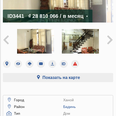
ID3441
₫ 28 810 066
/ в месяц
Показать на карте
Город
Ханой
Район
Бадинь
Тип
Дом