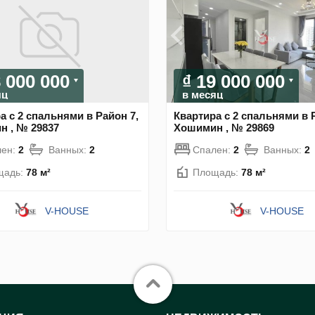
8 000 000
₫ 19 000 000
яц
в месяц
а с 2 спальнями в Район 7,
Квартира с 2 спальнями в 
 , № 29837
Хошимин , № 29869
лен:
2
Ванных:
2
Спален:
2
Ванных:
2
щадь:
78 м²
Площадь:
78 м²
V-HOUSE
V-HOUSE