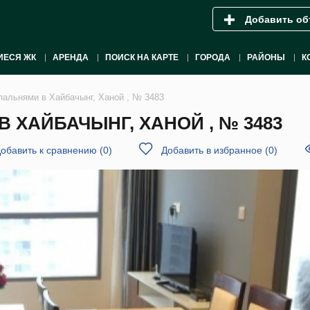
Добавить об
ИЕСЯ ЖК
АРЕНДА
ПОИСК НА КАРТЕ
ГОРОДА
РАЙОНЫ
К
спальнями в Хайбачынг, Ханой , № 3483
В ХАЙБАЧЫНГ, ХАНОЙ , № 3483
обавить к сравнению
(
0
)
Добавить в избранное
(
0
)