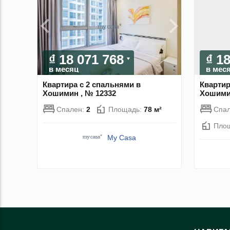
₫ 18 071 768
₫ 1
в месяц
в мес
Квартира с 2 спальнями в
Квартир
Хошимин , № 12332
Хошимин
Спален:
2
Площадь:
78 м²
Спа
Пло
My Casa