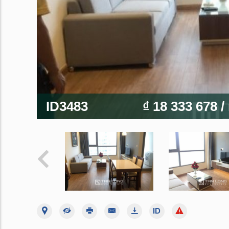
ID3483
₫ 18 333 678
/