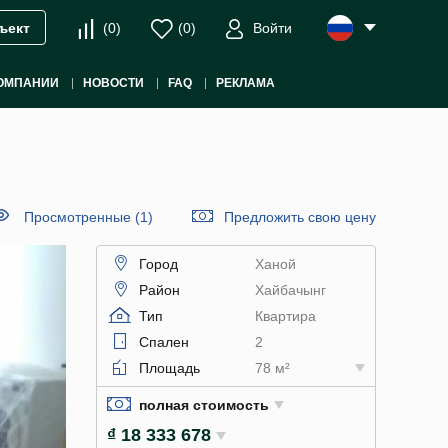
(
0
)
(
0
)
Войти
ъект
ОМПАНИИ
НОВОСТИ
FAQ
РЕКЛАМА
Просмотренные (1)
Предложить свою цену
Город
Ханой
Район
Хайбачынг
Тип
Квартира
Спален
2
Площадь
78 м²
полная стоимость
₫ 18 333 678