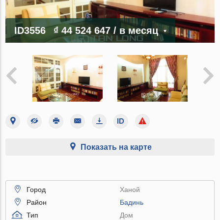
ID3556
₫ 44 524 647
/ в месяц
Показать на карте
Город
Ханой
Район
Бадинь
Тип
Дом