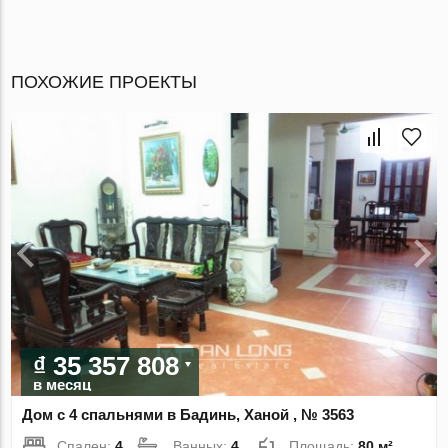
ПОХОЖИЕ ПРОЕКТЫ
₫ 35 357 808
в месяц
Дом с 4 спальнями в Бадинь, Ханой , № 3563
Спален:
4
Ванных:
4
Площадь:
80 м²