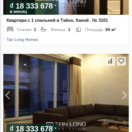
₫ 18 333 678
в месяц
Квартира с 1 спальней в Тэйхо, Ханой , № 3101
Спален:
1
Ванных:
1
Площадь:
65 м²
Tan Long Homes
₫ 18 333 678