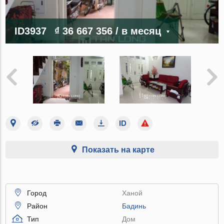
ID3937
₫ 36 667 356
/ в месяц
Показать на карте
Город
Ханой
Район
Бадинь
Тип
Дом