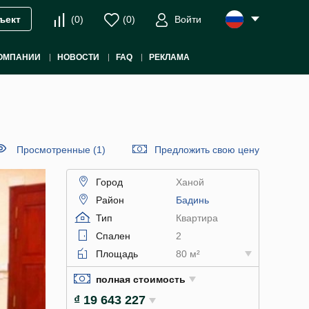
(
0
)
(
0
)
Войти
ъект
ОМПАНИИ
НОВОСТИ
FAQ
РЕКЛАМА
Просмотренные (1)
Предложить свою цену
Город
Ханой
Район
Бадинь
Тип
Квартира
Спален
2
Площадь
80 м²
полная стоимость
₫ 19 643 227