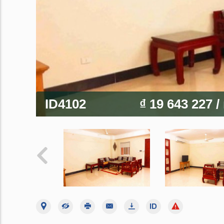
ID4102
₫ 19 643 227
/