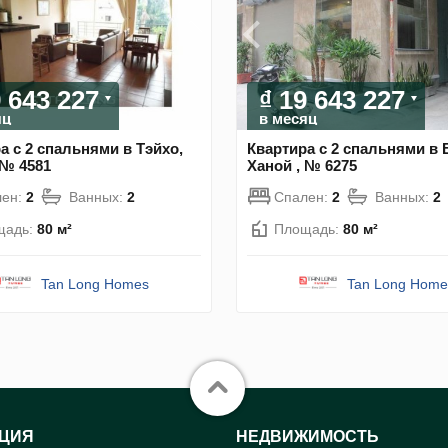
9 643 227
₫ 19 643 227
яц
в месяц
а с 2 спальнями в Тэйхо,
Квартира с 2 спальнями в 
 № 4581
Ханой , № 6275
лен:
2
Ванных:
2
Спален:
2
Ванных:
2
щадь:
80 м²
Площадь:
80 м²
Tan Long Homes
Tan Long Home
ЦИЯ
НЕДВИЖИМОСТЬ