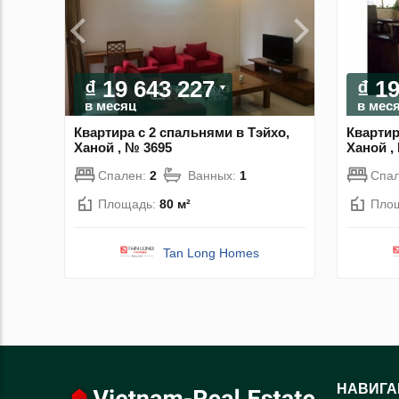
₫ 19 643 227
₫ 1
в месяц
в мес
Квартира с 2 спальнями в Тэйхо,
Квартир
Ханой , № 3695
Ханой ,
Спален:
2
Ванных:
1
Спа
Площадь:
80 м²
Пло
Tan Long Homes
НАВИГА