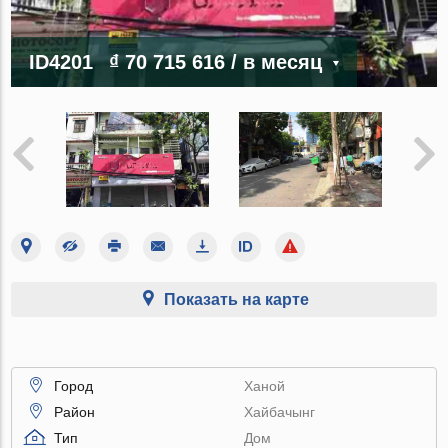
ID4201
₫ 70 715 616
/ в месяц
Показать на карте
Город
Ханой
Район
Хайбачынг
Тип
Дом